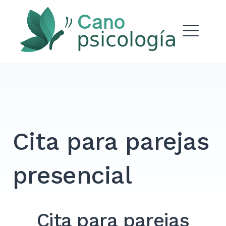
Saltar
al
Cano Psicología
contenido
ME
Cita para parejas
presencial
Cita para parejas