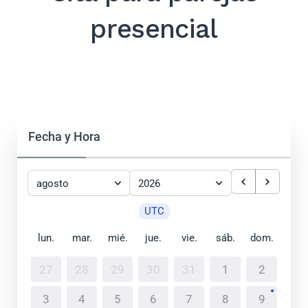
presencial
Fecha y Hora
agosto
2026
UTC
lun.
mar.
mié.
jue.
vie.
sáb.
dom.
27
28
29
30
31
1
2
3
4
5
6
7
8
9